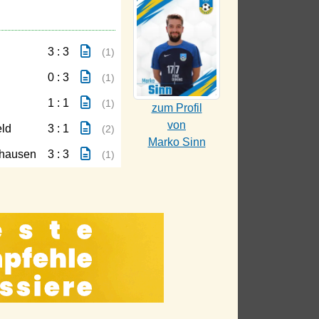
3 : 3
(1)
0 : 3
(1)
1 : 1
(1)
zum Profil
von
eld
3 : 1
(2)
Marko Sinn
hausen
3 : 3
(1)