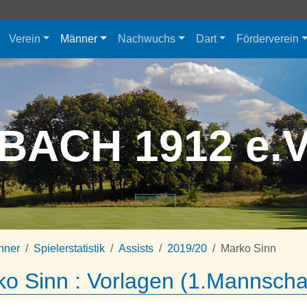
Verein
Männer
Nachwuchs
Dart
Förderverein
BACH 1912 e.
nner
Spielerstatistik
Assists
2019/20
Marko Sinn
o Sinn : Vorlagen (1.Mannscha