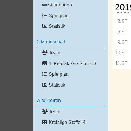
201
Westthüringen
Spielplan
3.ST
Statistik
6.ST
2.Mannschaft
9.ST
Team
10.ST
11.ST
1. Kreisklasse Staffel 3
Spielplan
Statistik
Alte Herren
Team
Kreisliga Staffel 4