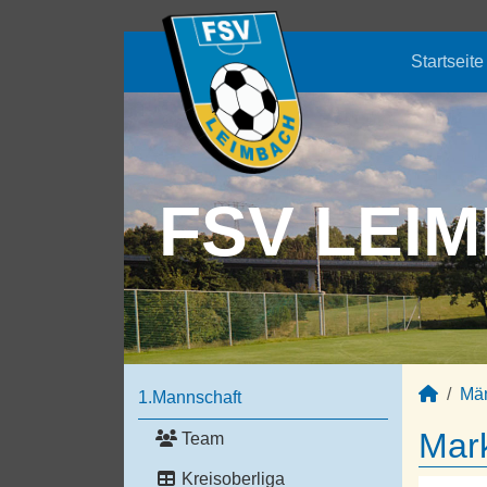
Startseite
FSV LEIM
Mä
1.Mannschaft
Mark
Team
Kreisoberliga