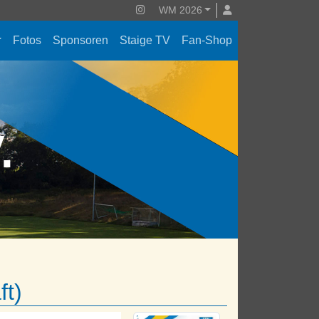
WM 2026
Fotos
Sponsoren
Staige TV
Fan-Shop
V.
ft)