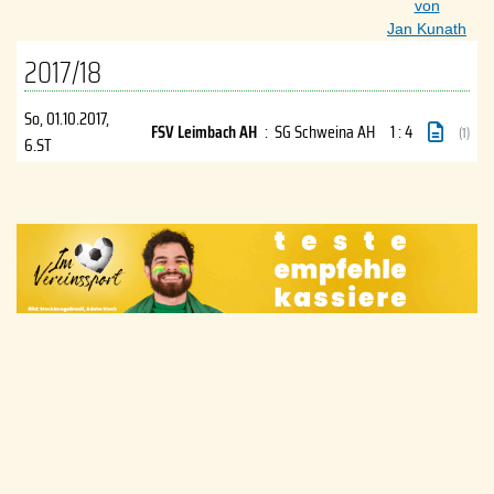
von
Jan Kunath
2017/18
So, 01.10.2017
,
FSV Leimbach AH
:
SG Schweina AH
1 : 4
(1)
6.ST