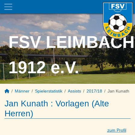
FSV LEIMBACH
1912 e.V.
Männer
Spielerstatistik
Assists
2017/18
Jan Kunath
Jan Kunath : Vorlagen (Alte
Herren)
zum Profil