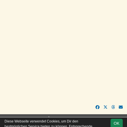
soccero.de
Diese Webseite verwendet Cookies, um Dir den
OK
© 2006 - 2026
bestmöglichen Service bieten zu können. Entsprechende