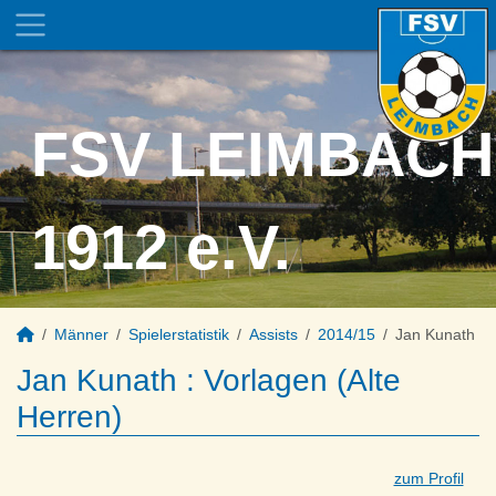
FSV LEIMBACH
1912 e.V.
Männer
Spielerstatistik
Assists
2014/15
Jan Kunath
Jan Kunath : Vorlagen (Alte
Herren)
zum Profil