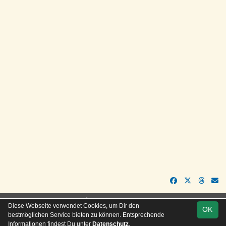
soccero.de
Diese Webseite verwendet Cookies, um Dir den
OK
© 2006 - 2026
bestmöglichen Service bieten zu können. Entsprechende
Informationen findest Du unter
Datenschutz
.
Besucherstatistik
Kontakt
Impressum
Geburtstage