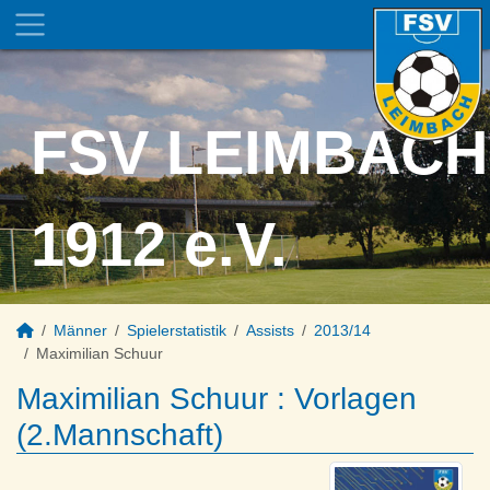
FSV LEIMBACH
1912 e.V.
Männer
Spielerstatistik
Assists
2013/14
Maximilian Schuur
Maximilian Schuur : Vorlagen
(2.Mannschaft)