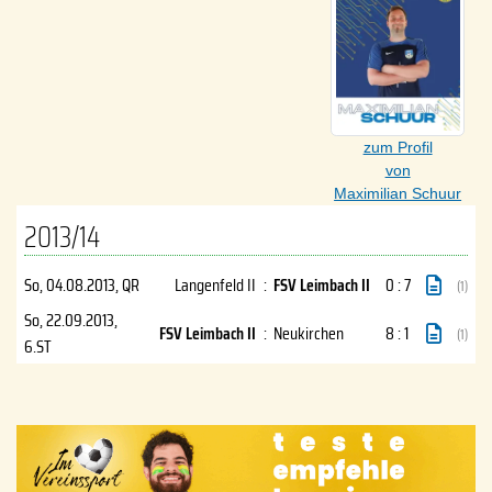
zum Profil
von
Maximilian Schuur
2013/14
So, 04.08.2013
, QR
Langenfeld II
:
FSV Leimbach II
0 : 7
(1)
So, 22.09.2013
,
FSV Leimbach II
:
Neukirchen
8 : 1
(1)
6.ST