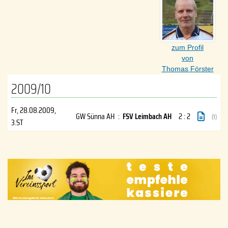
zum Profil
von
Thomas Förster
2009/10
Fr, 28.08.2009
,
GW Sünna AH
:
FSV Leimbach AH
2 : 2
(1)
3.ST