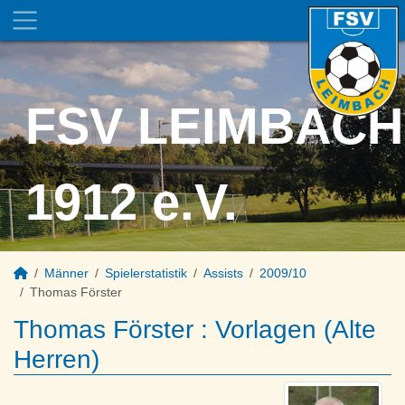
FSV LEIMBACH
1912 e.V.
Männer
Spielerstatistik
Assists
2009/10
Thomas Förster
Thomas Förster : Vorlagen (Alte
Herren)