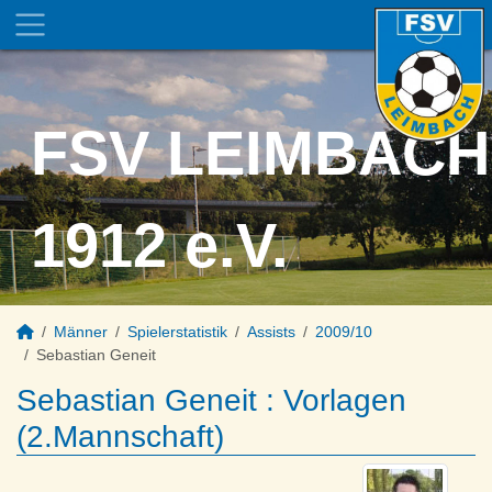
FSV LEIMBACH
1912 e.V.
Männer
Spielerstatistik
Assists
2009/10
Sebastian Geneit
Sebastian Geneit : Vorlagen
(2.Mannschaft)