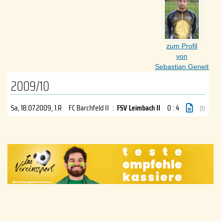
zum Profil
von
Sebastian Geneit
2009/10
Sa, 18.07.2009
, 1.R
FC Barchfeld II
:
FSV Leimbach II
0 : 4
(1)