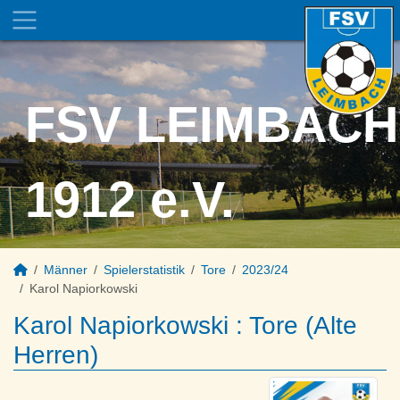
FSV LEIMBACH
1912 e.V.
Männer
Spielerstatistik
Tore
2023/24
Karol Napiorkowski
Karol Napiorkowski : Tore (Alte
Herren)