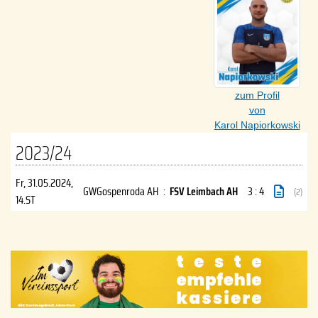
zum Profil
von
Karol Napiorkowski
2023/24
Fr, 31.05.2024
,
GWGospenroda AH
:
FSV Leimbach AH
3 : 4
(2)
14.ST