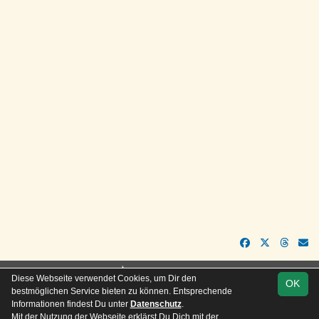
soccero.de
Diese Webseite verwendet Cookies, um Dir den
OK
© 2006 - 2026
bestmöglichen Service bieten zu können. Entsprechende
Informationen findest Du unter
Datenschutz
.
Besucherstatistik
Kontakt
Impressum
Geburtstage
Mit der Nutzung der Webseite erklärst Du Dich mit der