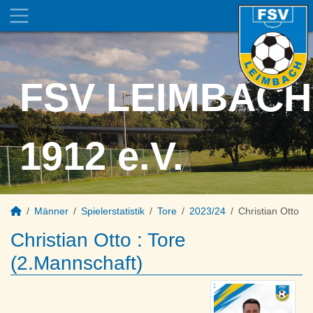
FSV LEIMBACH
1912 e.V.
Männer
Spielerstatistik
Tore
2023/24
Christian Otto
Christian Otto : Tore
(2.Mannschaft)