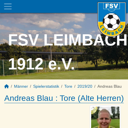
FSV LEIMBACH
1912 e.V.
Männer
Spielerstatistik
Tore
2019/20
Andreas Blau
Andreas Blau : Tore (Alte Herren)