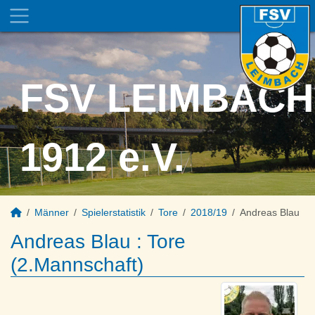
FSV LEIMBACH
1912 e.V.
Männer
Spielerstatistik
Tore
2018/19
Andreas Blau
Andreas Blau : Tore
(2.Mannschaft)