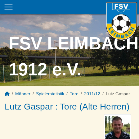
FSV LEIMBACH
1912 e.V.
Männer
Spielerstatistik
Tore
2011/12
Lutz Gaspar
Lutz Gaspar : Tore (Alte Herren)