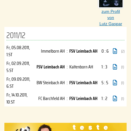
zum Profil
von
Lutz Gaspar
2011/12
Fr, 05.08.2011
,
Immelborn AH
:
FSV Leimbach AH
0 : 6
(2)
1.ST
Fr, 02.09.2011
,
FSV Leimbach AH
:
Kaltenborn AH
1 : 3
(1)
5.ST
Fr, 09.09.2011
,
BW Steinbach AH
:
FSV Leimbach AH
5 : 5
(1)
6.ST
Fr, 14.10.2011
,
FC Barchfeld AH
:
FSV Leimbach AH
1 : 2
(1)
10.ST