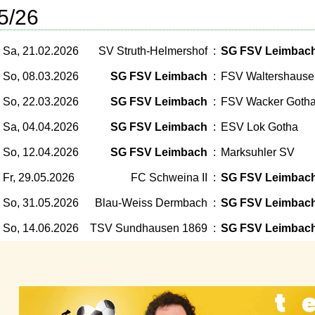
5/26
Sa, 21.02.2026
SV Struth-Helmershof
:
SG FSV Leimbac
So, 08.03.2026
SG FSV Leimbach
:
FSV Waltershause
So, 22.03.2026
SG FSV Leimbach
:
FSV Wacker Gotha 
Sa, 04.04.2026
SG FSV Leimbach
:
ESV Lok Gotha
So, 12.04.2026
SG FSV Leimbach
:
Marksuhler SV
Fr, 29.05.2026
FC Schweina II
:
SG FSV Leimbac
So, 31.05.2026
Blau-Weiss Dermbach
:
SG FSV Leimbac
So, 14.06.2026
TSV Sundhausen 1869
:
SG FSV Leimbac