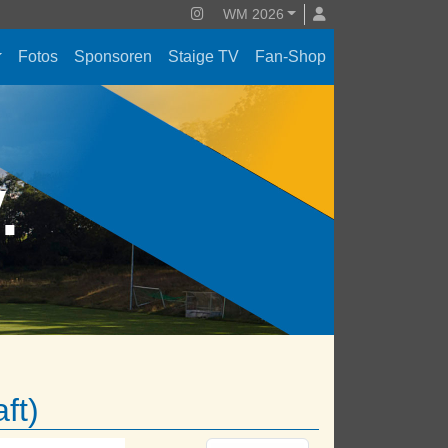
WM 2026
Fotos
Sponsoren
Staige TV
Fan-Shop
V.
ft)