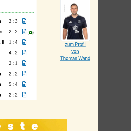
h
3 : 3
n
2 : 2
(
)
II
1 : 4
zum Profil
von
4 : 2
Thomas Wand
3 : 1
h
2 : 2
h
5 : 4
h
2 : 2