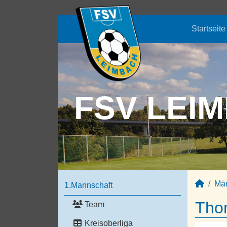
Startseite
FSV LEIM
Mä
1.Mannschaft
Thom
Team
Kreisoberliga