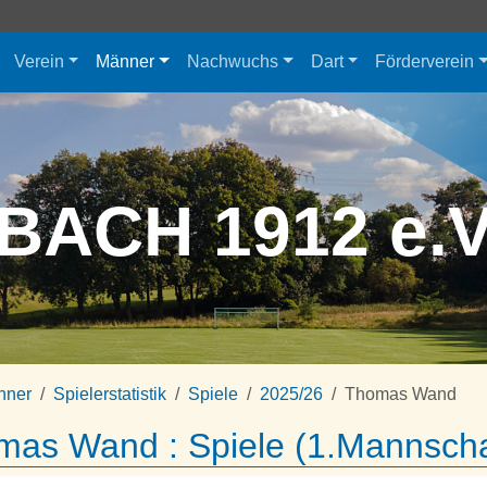
Verein
Männer
Nachwuchs
Dart
Förderverein
BACH 1912 e.
nner
Spielerstatistik
Spiele
2025/26
Thomas Wand
as Wand : Spiele (1.Mannscha