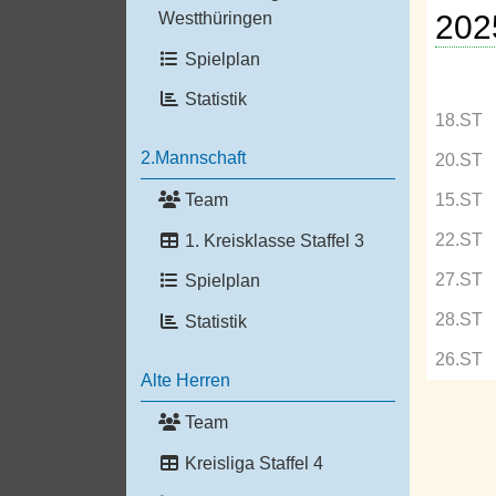
202
Westthüringen
Spielplan
Statistik
18.ST
2.Mannschaft
20.ST
Team
15.ST
22.ST
1. Kreisklasse Staffel 3
27.ST
Spielplan
28.ST
Statistik
26.ST
Alte Herren
Team
Kreisliga Staffel 4