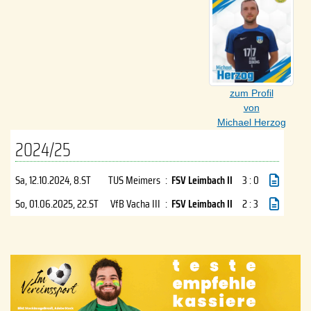
zum Profil
von
Michael Herzog
2024/25
Sa, 12.10.2024
, 8.ST
TUS Meimers
:
FSV Leimbach II
3 : 0
So, 01.06.2025
, 22.ST
VfB Vacha III
:
FSV Leimbach II
2 : 3