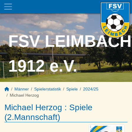
FSV LEIMBACH
1912 e.V.
Männer
Spielerstatistik
Spiele
2024/25
Michael Herzog
Michael Herzog : Spiele
(2.Mannschaft)