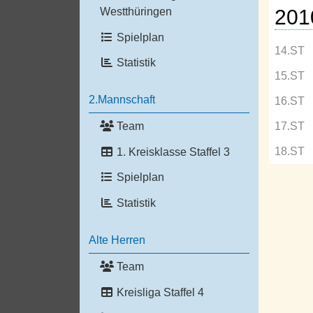
201
Westthüringen
Spielplan
14.ST
Statistik
15.ST
2.Mannschaft
16.ST
Team
17.ST
18.ST
1. Kreisklasse Staffel 3
Spielplan
Statistik
Alte Herren
Team
Kreisliga Staffel 4