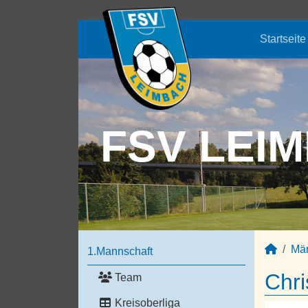
Startseite
FSV LEIM
Mä
1.Mannschaft
Chri
Team
Kreisoberliga