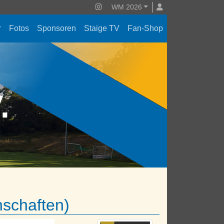
WM 2026
Fotos
Sponsoren
Staige TV
Fan-Shop
V.
nschaften)