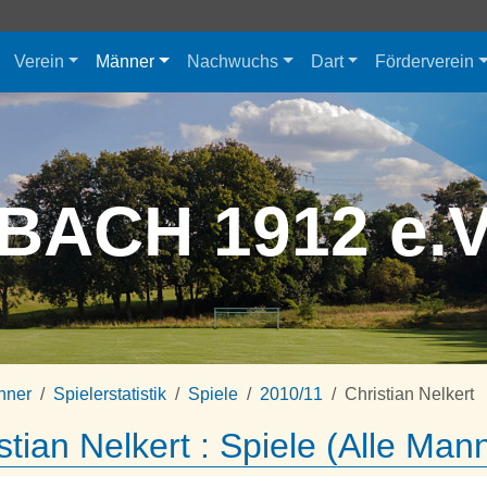
Verein
Männer
Nachwuchs
Dart
Förderverein
BACH 1912 e.
nner
Spielerstatistik
Spiele
2010/11
Christian Nelkert
stian Nelkert : Spiele (Alle Man