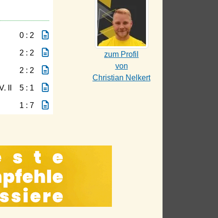
0 : 2
2 : 2
zum Profil
von
2 : 2
Christian Nelkert
. II
5 : 1
1 : 7