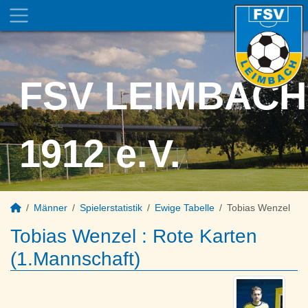
FSV LEIMBACH
1912 e.V.
Männer
Spielerstatistik
Ewige Tabelle
Tobias Wenzel
Tobias Wenzel : Rote Karten
(1.Mannschaft)