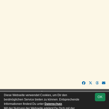
soccero.de
Diese Webseite verwendet Cookies, um Dir den
OK
© 2006 - 2026
bestmöglichen Service bieten zu können. Entsprechende
Informationen findest Du unter
Datenschutz
.
Besucherstatistik
Kontakt
Impressum
Geburtstage
Mit der Nutzung der Webseite erklärst Du Dich mit der