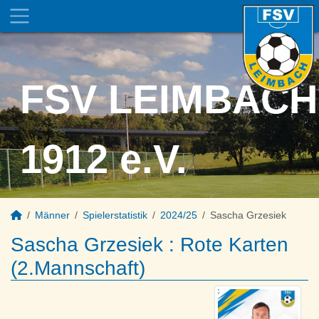
FSV LEIMBACH
1912 e.V.
Männer
Spielerstatistik
2024/25
Sascha Grzesiek
Sascha Grzesiek : Rote Karten
(2.Mannschaft)