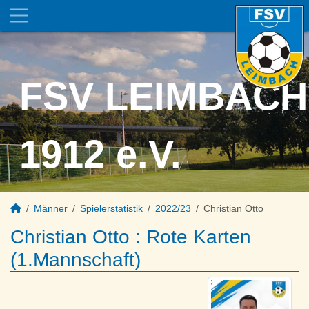
FSV LEIMBACH
1912 e.V.
Männer
Spielerstatistik
2022/23
Christian Otto
Christian Otto : Rote Karten
(1.Mannschaft)