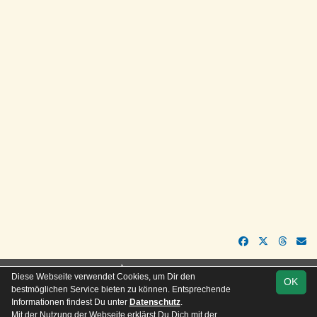
soccero.de
Diese Webseite verwendet Cookies, um Dir den
OK
© 2006 - 2026
bestmöglichen Service bieten zu können. Entsprechende
Informationen findest Du unter
Datenschutz
.
Besucherstatistik
Kontakt
Impressum
Geburtstage
Mit der Nutzung der Webseite erklärst Du Dich mit der