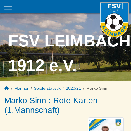
FSV LEIMBACH
1912 e.V.
Männer
Spielerstatistik
2020/21
Marko Sinn
Marko Sinn : Rote Karten
(1.Mannschaft)