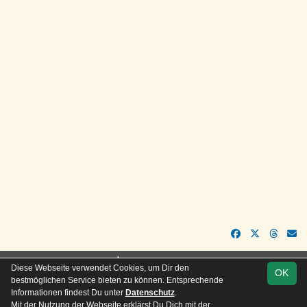
soccero.de
Diese Webseite verwendet Cookies, um Dir den
OK
© 2006 - 2026
bestmöglichen Service bieten zu können. Entsprechende
Informationen findest Du unter
Datenschutz
.
Besucherstatistik
Kontakt
Impressum
Geburtstage
Mit der Nutzung der Webseite erklärst Du Dich mit der