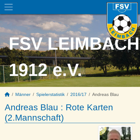
FSV LEIMBACH
1912 e.V.
Männer
Spielerstatistik
2016/17
Andreas Blau
Andreas Blau : Rote Karten
(2.Mannschaft)