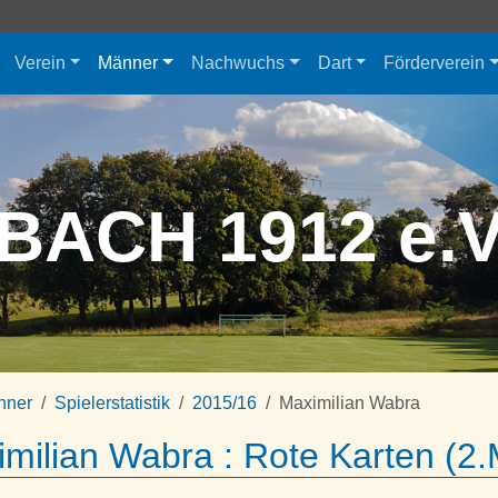
Verein
Männer
Nachwuchs
Dart
Förderverein
BACH 1912 e.
nner
Spielerstatistik
2015/16
Maximilian Wabra
milian Wabra : Rote Karten (2