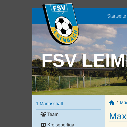
Startseite
FSV LEIM
Mä
1.Mannschaft
Maxi
Team
Kreisoberliga