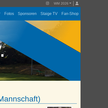
WM 2026
Fotos
Sponsoren
Staige TV
Fan-Shop
V.
.Mannschaft)