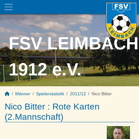
FSV LEIMBACH
1912 e.V.
Männer
Spielerstatistik
2011/12
Nico Bitter
Nico Bitter : Rote Karten
(2.Mannschaft)