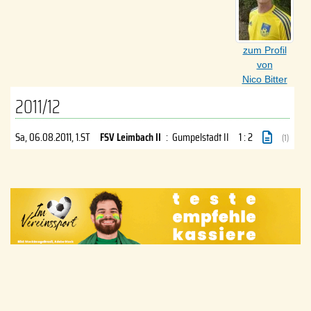
zum Profil
von
Nico Bitter
2011/12
Sa, 06.08.2011
, 1.ST
FSV Leimbach II
:
Gumpelstadt II
1 : 2
(1)