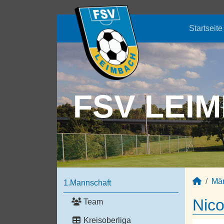
Startseite
FSV LEIM
Mä
1.Mannschaft
Nico
Team
Kreisoberliga