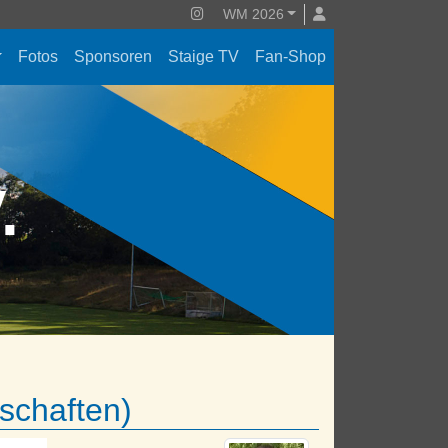
WM 2026
Fotos
Sponsoren
Staige TV
Fan-Shop
V.
nschaften)