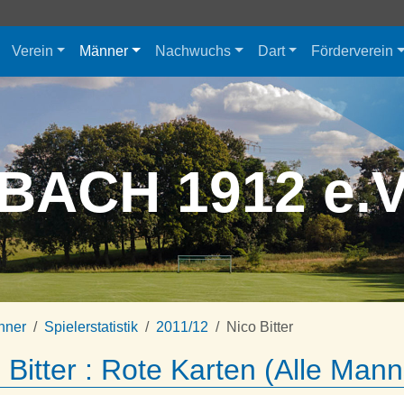
Verein
Männer
Nachwuchs
Dart
Förderverein
BACH 1912 e.
nner
Spielerstatistik
2011/12
Nico Bitter
 Bitter : Rote Karten (Alle Man