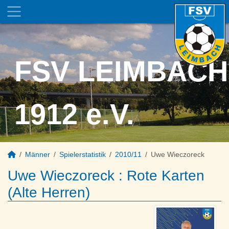
FSV LEIMBACH
1912 e.V.
Männer
Spielerstatistik
2010/11
Uwe Wieczoreck
Uwe Wieczoreck : Rote Karten
(Alte Herren)