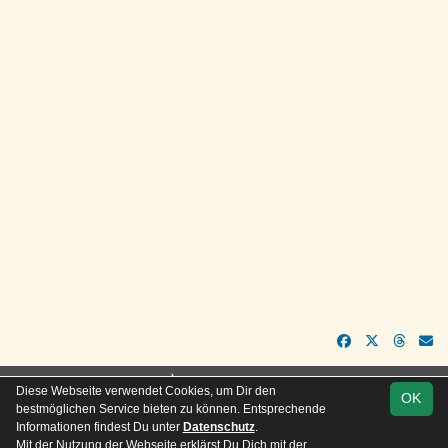
soccero.de
Diese Webseite verwendet Cookies, um Dir den
OK
© 2006 - 2026
bestmöglichen Service bieten zu können. Entsprechende
Informationen findest Du unter
Datenschutz
.
Besucherstatistik
Kontakt
Impressum
Geburtstage
Mit der Nutzung der Webseite erklärst Du Dich mit der