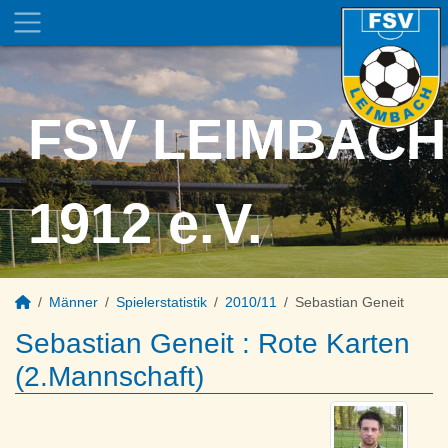
FSV LEIMBACH
1912 e.V.
Männer
Spielerstatistik
2010/11
Sebastian Geneit
Sebastian Geneit : Rote Karten
(2.Mannschaft)