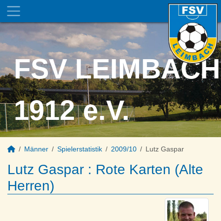
FSV LEIMBACH
1912 e.V.
Männer
Spielerstatistik
2009/10
Lutz Gaspar
Lutz Gaspar : Rote Karten (Alte
Herren)