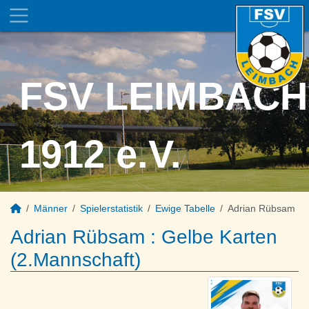
FSV LEIMBACH
1912 e.V.
Männer
Spielerstatistik
Ewige Tabelle
Adrian Rübsam
Adrian Rübsam : Gelbe Karten
(2.Mannschaft)