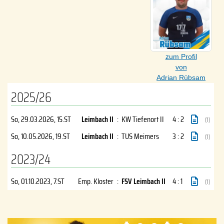
zum Profil
von
Adrian Rübsam
2025/26
So, 29.03.2026
, 15.ST
Leimbach II
:
KW Tiefenort II
4 : 2
(1)
So, 10.05.2026
, 19.ST
Leimbach II
:
TUS Meimers
3 : 2
(1)
2023/24
So, 01.10.2023
, 7.ST
Emp. Kloster
:
FSV Leimbach II
4 : 1
(1)