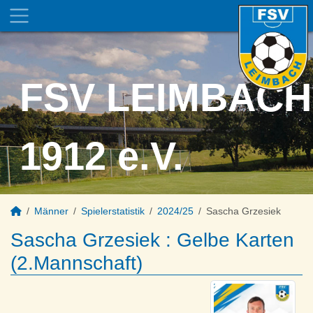
FSV LEIMBACH
1912 e.V.
Männer
Spielerstatistik
2024/25
Sascha Grzesiek
Sascha Grzesiek : Gelbe Karten
(2.Mannschaft)