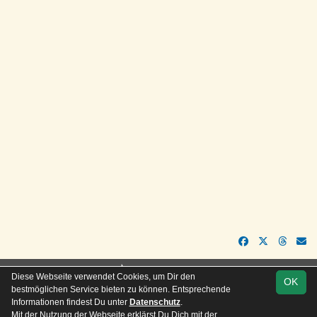
soccero.de
Diese Webseite verwendet Cookies, um Dir den
OK
© 2006 - 2026
bestmöglichen Service bieten zu können. Entsprechende
Informationen findest Du unter
Datenschutz
.
Besucherstatistik
Kontakt
Impressum
Geburtstage
Mit der Nutzung der Webseite erklärst Du Dich mit der