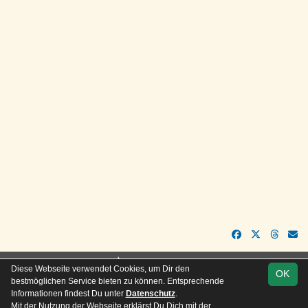
soccero.de
Diese Webseite verwendet Cookies, um Dir den
OK
© 2006 - 2026
bestmöglichen Service bieten zu können. Entsprechende
Informationen findest Du unter
Datenschutz
.
Besucherstatistik
Kontakt
Impressum
Geburtstage
Mit der Nutzung der Webseite erklärst Du Dich mit der