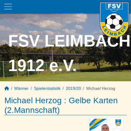
FSV LEIMBACH
1912 e.V.
Männer
Spielerstatistik
2019/20
Michael Herzog
Michael Herzog : Gelbe Karten
(2.Mannschaft)