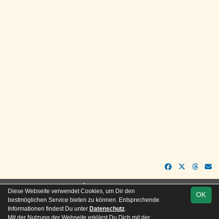
soccero.de
Diese Webseite verwendet Cookies, um Dir den
OK
© 2006 - 2026
bestmöglichen Service bieten zu können. Entsprechende
Informationen findest Du unter
Datenschutz
.
Besucherstatistik
Kontakt
Impressum
Geburtstage
Mit der Nutzung der Webseite erklärst Du Dich mit der