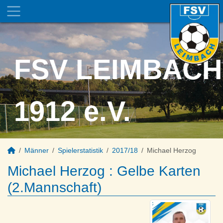
FSV LEIMBACH
1912 e.V.
Männer
Spielerstatistik
2017/18
Michael Herzog
Michael Herzog : Gelbe Karten
(2.Mannschaft)