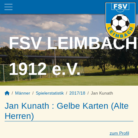
FSV LEIMBACH
1912 e.V.
Männer
Spielerstatistik
2017/18
Jan Kunath
Jan Kunath : Gelbe Karten (Alte
Herren)
zum Profil