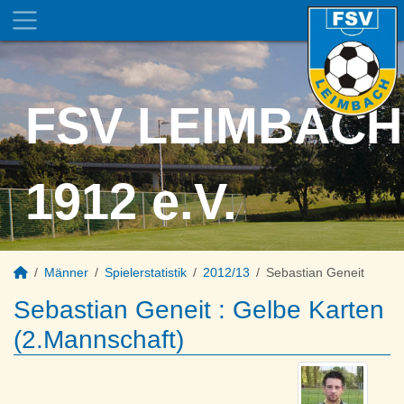
FSV LEIMBACH
1912 e.V.
Männer
Spielerstatistik
2012/13
Sebastian Geneit
Sebastian Geneit : Gelbe Karten
(2.Mannschaft)