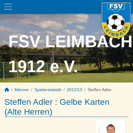
FSV LEIMBACH
1912 e.V.
Männer
Spielerstatistik
2012/13
Steffen Adler
Steffen Adler : Gelbe Karten
(Alte Herren)