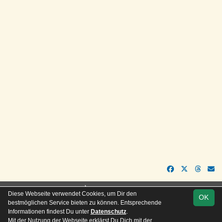
soccero.de
Diese Webseite verwendet Cookies, um Dir den
OK
© 2006 - 2026
bestmöglichen Service bieten zu können. Entsprechende
Informationen findest Du unter
Datenschutz
.
Besucherstatistik
Kontakt
Impressum
Geburtstage
Mit der Nutzung der Webseite erklärst Du Dich mit der