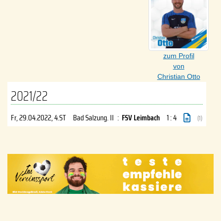
zum Profil
von
Christian Otto
2021/22
Fr, 29.04.2022
, 4.ST
Bad Salzung. II
:
FSV Leimbach
1 : 4
(1)