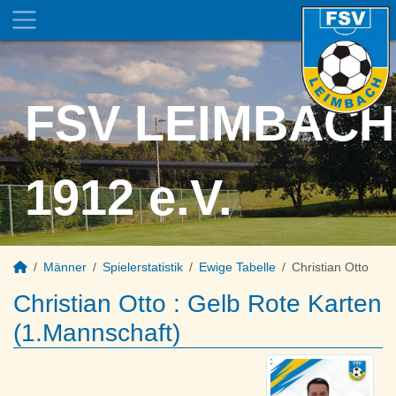
FSV LEIMBACH
1912 e.V.
Männer
Spielerstatistik
Ewige Tabelle
Christian Otto
Christian Otto : Gelb Rote Karten
(1.Mannschaft)