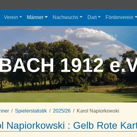
Verein
Männer
Nachwuchs
Dart
Förderverein
BACH 1912 e.
nner
Spielerstatistik
2025/26
Karol Napiorkowski
l Napiorkowski : Gelb Rote Kar