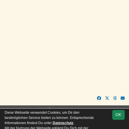
soccero.de
Diese Webseite verwendet Cookies, um Dir den
OK
© 2006 - 2026
bestmöglichen Service bieten zu können. Entsprechende
Informationen findest Du unter
Datenschutz
.
Besucherstatistik
Kontakt
Impressum
Geburtstage
Mit der Nutzung der Webseite erklärst Du Dich mit der