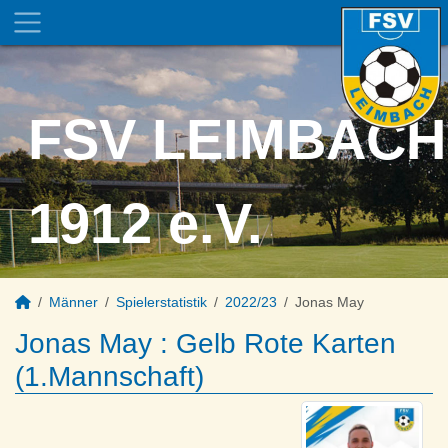
FSV LEIMBACH
1912 e.V.
Männer
Spielerstatistik
2022/23
Jonas May
Jonas May : Gelb Rote Karten
(1.Mannschaft)