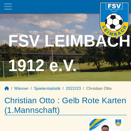
FSV LEIMBACH
1912 e.V.
Männer
Spielerstatistik
2022/23
Christian Otto
Christian Otto : Gelb Rote Karten
(1.Mannschaft)