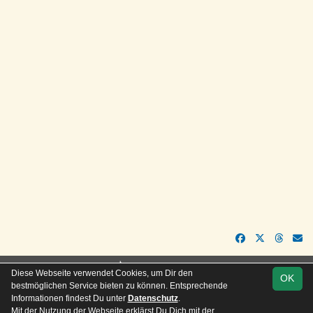
soccero.de
Diese Webseite verwendet Cookies, um Dir den
OK
© 2006 - 2026
bestmöglichen Service bieten zu können. Entsprechende
Informationen findest Du unter
Datenschutz
.
Besucherstatistik
Kontakt
Impressum
Geburtstage
Mit der Nutzung der Webseite erklärst Du Dich mit der