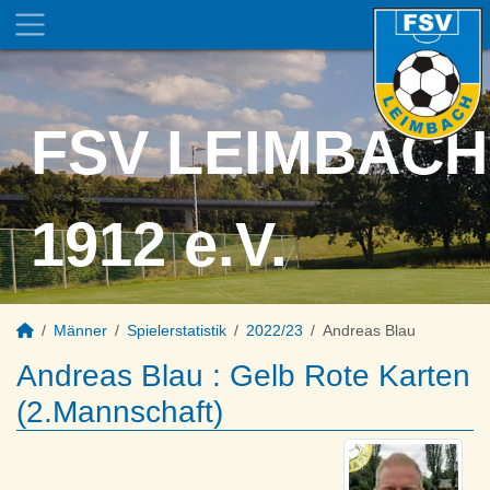
FSV LEIMBACH
1912 e.V.
Männer
Spielerstatistik
2022/23
Andreas Blau
Andreas Blau : Gelb Rote Karten
(2.Mannschaft)