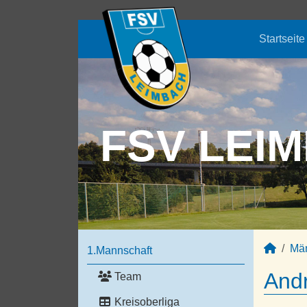
Startseite
FSV LEIM
Mä
1.Mannschaft
Andr
Team
Kreisoberliga