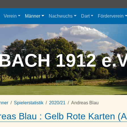
Verein
Männer
Nachwuchs
Dart
Förderverein
BACH 1912 e.
nner
Spielerstatistik
2020/21
Andreas Blau
eas Blau : Gelb Rote Karten (A