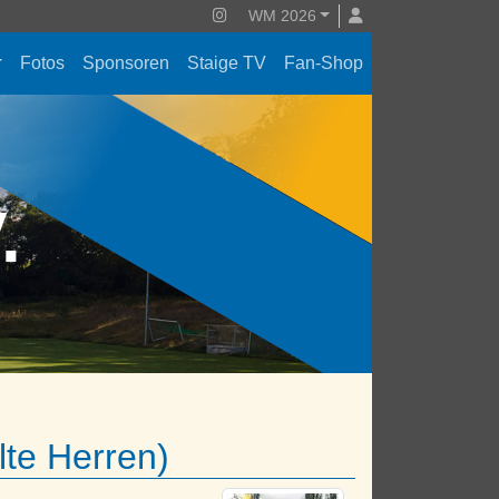
WM 2026
Fotos
Sponsoren
Staige TV
Fan-Shop
V.
lte Herren)