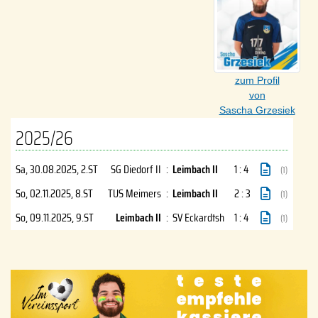
zum Profil
von
Sascha Grzesiek
2025/26
Sa, 30.08.2025
, 2.ST
SG Diedorf II
:
Leimbach II
1 : 4
(1)
So, 02.11.2025
, 8.ST
TUS Meimers
:
Leimbach II
2 : 3
(1)
So, 09.11.2025
, 9.ST
Leimbach II
:
SV Eckardtsh
1 : 4
(1)