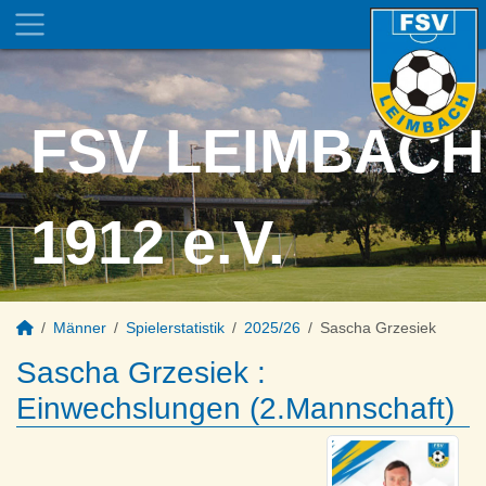
FSV LEIMBACH
1912 e.V.
Männer
Spielerstatistik
2025/26
Sascha Grzesiek
Sascha Grzesiek :
Einwechslungen (2.Mannschaft)