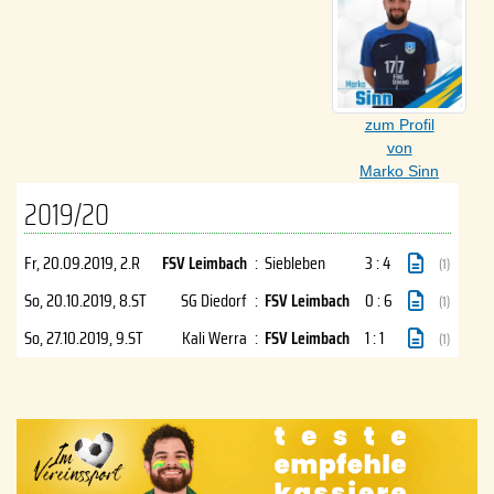
zum Profil
von
Marko Sinn
2019/20
Fr, 20.09.2019
, 2.R
FSV Leimbach
:
Siebleben
3 : 4
(1)
So, 20.10.2019
, 8.ST
SG Diedorf
:
FSV Leimbach
0 : 6
(1)
So, 27.10.2019
, 9.ST
Kali Werra
:
FSV Leimbach
1 : 1
(1)