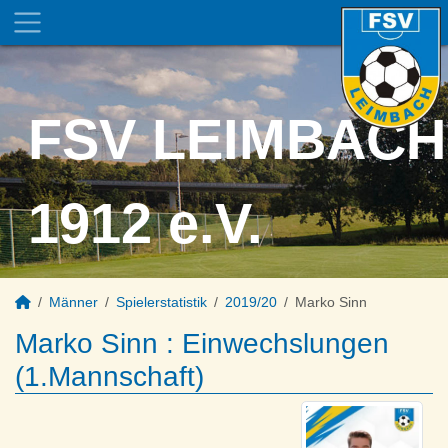
FSV LEIMBACH
1912 e.V.
Männer
Spielerstatistik
2019/20
Marko Sinn
Marko Sinn : Einwechslungen
(1.Mannschaft)