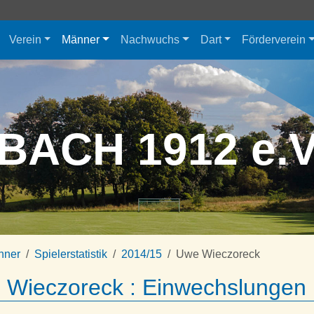
Verein
Männer
Nachwuchs
Dart
Förderverein
BACH 1912 e.
nner
Spielerstatistik
2014/15
Uwe Wieczoreck
Wieczoreck : Einwechslungen (