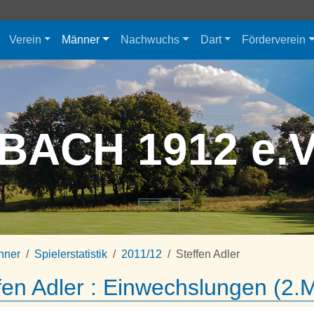
Verein
Männer
Nachwuchs
Dart
Förderverein
BACH 1912 e.
nner
Spielerstatistik
2011/12
Steffen Adler
fen Adler : Einwechslungen (2.