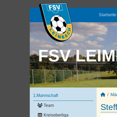
Startseite
FSV LEIM
Mä
1.Mannschaft
Stef
Team
Kreisoberliga