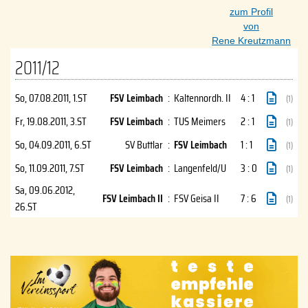
zum Profil
von
Rene Kreutzmann
2011/12
So, 07.08.2011
, 1.ST
FSV Leimbach
:
Kaltennordh. II
4 : 1
(1)
Fr, 19.08.2011
, 3.ST
FSV Leimbach
:
TUS Meimers
2 : 1
(1)
So, 04.09.2011
, 6.ST
SV Buttlar
:
FSV Leimbach
1 : 1
(1)
So, 11.09.2011
, 7.ST
FSV Leimbach
:
Langenfeld/U
3 : 0
(1)
Sa, 09.06.2012
,
FSV Leimbach II
:
FSV Geisa II
7 : 6
(1)
26.ST