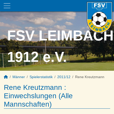
FSV LEIMBACH
1912 e.V.
Männer
Spielerstatistik
2011/12
Rene Kreutzmann
Rene Kreutzmann :
Einwechslungen (Alle
Mannschaften)