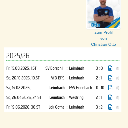
zum Profil
von
Christian Otto
2025/26
Fr, 15.08.2025
, 1.ST
SV Borsch II
:
Leimbach
3 : 0
(1)
So, 26.10.2025
, 10.ST
VfB 1919
:
Leimbach
2 : 1
(1)
Sa, 14.02.2026
,
Leimbach
:
ESV Hönebach
0 : 10
(1)
So, 26.04.2026
, 24.ST
Leimbach
:
Westring
2 : 1
(1)
Fr, 19.06.2026
, 30.ST
Lok Gotha
:
Leimbach
3 : 2
(1)