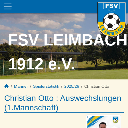
FSV LEIMBACH
1912 e.V.
Männer
Spielerstatistik
2025/26
Christian Otto
Christian Otto : Auswechslungen
(1.Mannschaft)