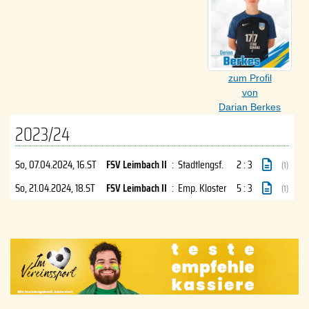
zum Profil
von
Darian Berkes
2023/24
So, 07.04.2024
, 16.ST
FSV Leimbach II
:
Stadtlengsf.
2 : 3
(1)
So, 21.04.2024
, 18.ST
FSV Leimbach II
:
Emp. Kloster
5 : 3
(1)