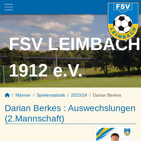
FSV LEIMBACH
1912 e.V.
Männer
Spielerstatistik
2023/24
Darian Berkes
Darian Berkes : Auswechslungen
(2.Mannschaft)