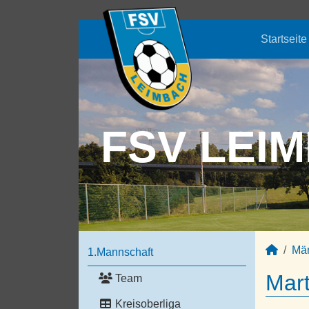
Startseite
FSV LEIM
Mä
1.Mannschaft
Mart
Team
Kreisoberliga