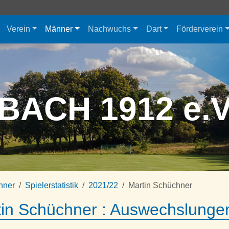
Verein
Männer
Nachwuchs
Dart
Förderverein
BACH 1912 e.
nner
Spielerstatistik
2021/22
Martin Schüchner
in Schüchner : Auswechslungen