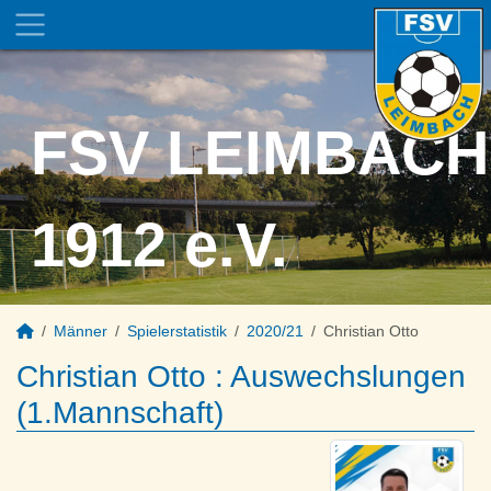
FSV LEIMBACH
1912 e.V.
Männer
Spielerstatistik
2020/21
Christian Otto
Christian Otto : Auswechslungen
(1.Mannschaft)