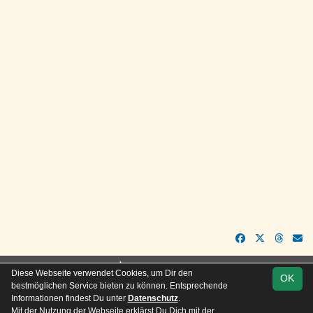
soccero.de
Diese Webseite verwendet Cookies, um Dir den
OK
© 2006 - 2026
bestmöglichen Service bieten zu können. Entsprechende
Informationen findest Du unter
Datenschutz
.
Besucherstatistik
Kontakt
Impressum
Geburtstage
Mit der Nutzung der Webseite erklärst Du Dich mit der