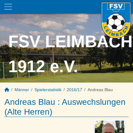
FSV LEIMBACH
1912 e.V.
Männer
Spielerstatistik
2016/17
Andreas Blau
Andreas Blau : Auswechslungen
(Alte Herren)