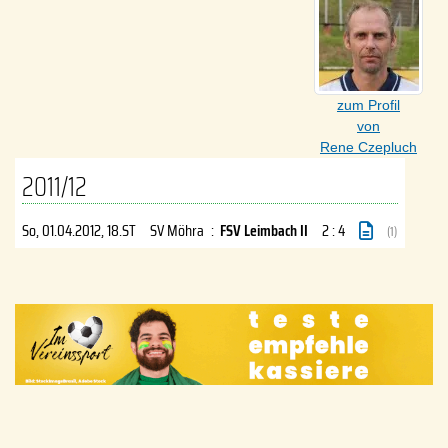
zum Profil
von
Rene Czepluch
2011/12
So, 01.04.2012
, 18.ST
SV Möhra
:
FSV Leimbach II
2 : 4
(1)