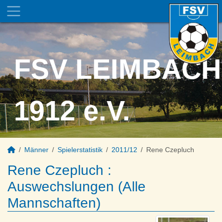
FSV LEIMBACH
1912 e.V.
Männer
Spielerstatistik
2011/12
Rene Czepluch
Rene Czepluch :
Auswechslungen (Alle
Mannschaften)