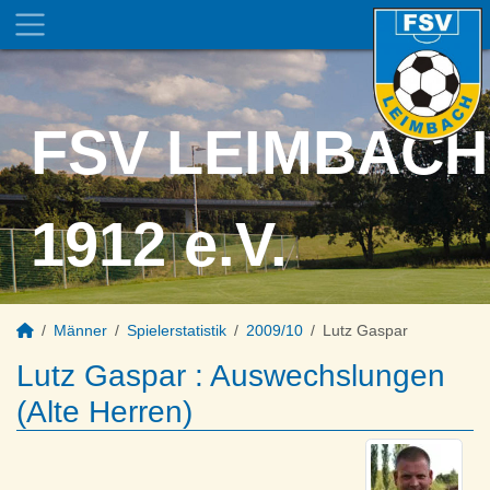
FSV LEIMBACH
1912 e.V.
Männer
Spielerstatistik
2009/10
Lutz Gaspar
Lutz Gaspar : Auswechslungen
(Alte Herren)